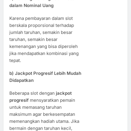
dalam Nominal Uang
Karena pembayaran dalam slot
berskala proporsional terhadap
jumlah taruhan, semakin besar
taruhan, semakin besar
kemenangan yang bisa diperoleh
jika mendapatkan kombinasi yang
tepat.
b)
Jackpot Progresif Lebih Mudah
Didapatkan
Beberapa slot dengan
jackpot
progresif
mensyaratkan pemain
untuk memasang taruhan
maksimum agar berkesempatan
memenangkan hadiah utama. Jika
bermain dengan taruhan kecil,