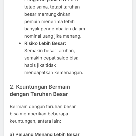
tetap sama, tetapi taruhan
besar memungkinkan
pemain menerima lebih
banyak pengembalian dalam
nominal uang jika menang.
Risiko Lebih Besar:
Semakin besar taruhan,
semakin cepat saldo bisa
habis jika tidak
mendapatkan kemenangan.
2.
Keuntungan Bermain
dengan Taruhan Besar
Bermain dengan taruhan besar
bisa memberikan beberapa
keuntungan, antara lain:
a)
Peluang Menang Lebih Besar