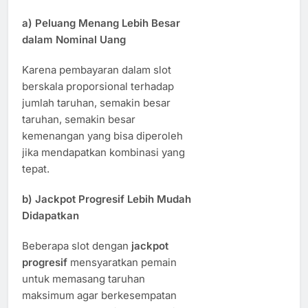
a)
Peluang Menang Lebih Besar
dalam Nominal Uang
Karena pembayaran dalam slot
berskala proporsional terhadap
jumlah taruhan, semakin besar
taruhan, semakin besar
kemenangan yang bisa diperoleh
jika mendapatkan kombinasi yang
tepat.
b)
Jackpot Progresif Lebih Mudah
Didapatkan
Beberapa slot dengan
jackpot
progresif
mensyaratkan pemain
untuk memasang taruhan
maksimum agar berkesempatan