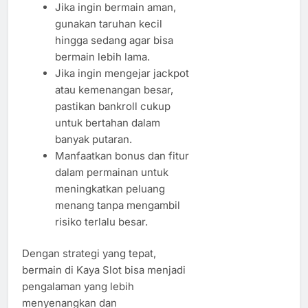
Jika ingin bermain aman,
gunakan taruhan kecil
hingga sedang agar bisa
bermain lebih lama.
Jika ingin mengejar jackpot
atau kemenangan besar,
pastikan bankroll cukup
untuk bertahan dalam
banyak putaran.
Manfaatkan bonus dan fitur
dalam permainan untuk
meningkatkan peluang
menang tanpa mengambil
risiko terlalu besar.
Dengan strategi yang tepat,
bermain di Kaya Slot bisa menjadi
pengalaman yang lebih
menyenangkan dan