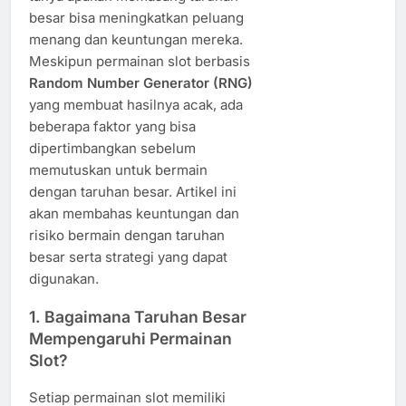
besar bisa meningkatkan peluang
menang dan keuntungan mereka.
Meskipun permainan slot berbasis
Random Number Generator (RNG)
yang membuat hasilnya acak, ada
beberapa faktor yang bisa
dipertimbangkan sebelum
memutuskan untuk bermain
dengan taruhan besar. Artikel ini
akan membahas keuntungan dan
risiko bermain dengan taruhan
besar serta strategi yang dapat
digunakan.
1.
Bagaimana Taruhan Besar
Mempengaruhi Permainan
Slot?
Setiap permainan slot memiliki