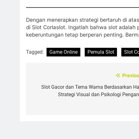
Dengan menerapkan strategi bertaruh di at
di Slot Corlaslot. Ingatlah bahwa slot adala
keberuntungan tetap berperan penting. Berma
Tagged:
Game Online
Pemula Slot
Slot Co
Previou
Post
navigation
Slot Gacor dan Tema Warna Berdasarkan Har
Strategi Visual dan Psikologi Pengar