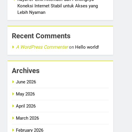
Koneksi Internet Stabil untuk Akses yang
Lebih Nyaman
Recent Comments
A WordPress Commenter
on
Hello world!
Archives
June 2026
May 2026
April 2026
March 2026
February 2026