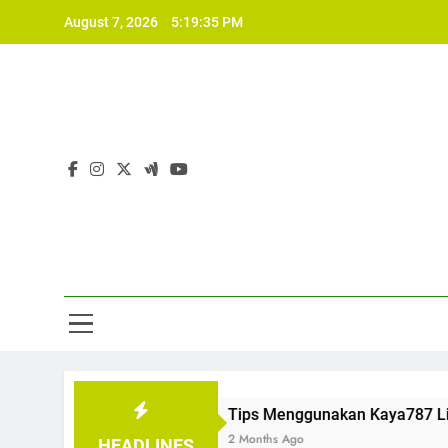
Skip
August 7, 2026
5:19:36 PM
to
content
Ibe
Temukan K
 Lebah4D Login
Tips Menggunakan Kaya787 Link Altern
2 Months Ago
HEADLINES