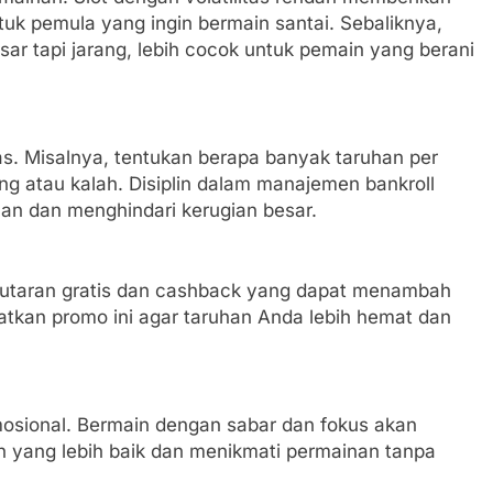
tuk pemula yang ingin bermain santai. Sebaliknya,
sar tapi jarang, lebih cocok untuk pemain yang berani
as. Misalnya, tentukan berapa banyak taruhan per
g atau kalah. Disiplin dalam manajemen bankroll
n dan menghindari kerugian besar.
 putaran gratis dan cashback yang dapat menambah
tkan promo ini agar taruhan Anda lebih hemat dan
mosional. Bermain dengan sabar dan fokus akan
yang lebih baik dan menikmati permainan tanpa