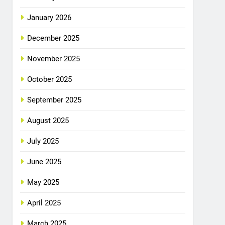
January 2026
December 2025
November 2025
October 2025
September 2025
August 2025
July 2025
June 2025
May 2025
April 2025
March 2025