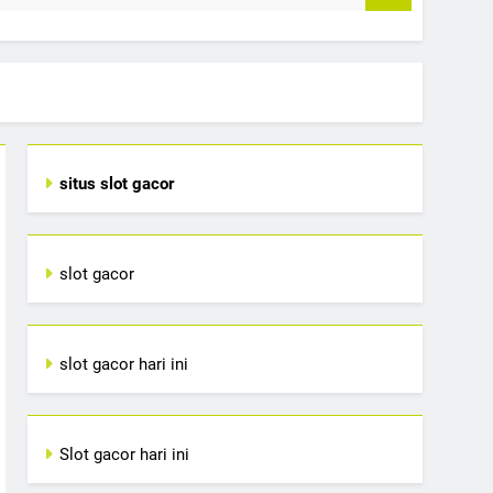
situs slot gacor
slot gacor
slot gacor hari ini
Slot gacor hari ini