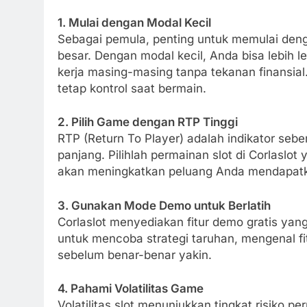
1. Mulai dengan Modal Kecil
Sebagai pemula, penting untuk memulai dengan
besar. Dengan modal kecil, Anda bisa lebi
kerja masing-masing tanpa tekanan finansial
tetap kontrol saat bermain.
2. Pilih Game dengan RTP Tinggi
RTP (Return To Player) adalah indikator se
panjang. Pilihlah permainan slot di Corlaslot 
akan meningkatkan peluang Anda mendapatka
3. Gunakan Mode Demo untuk Berlatih
Corlaslot menyediakan fitur demo gratis ya
untuk mencoba strategi taruhan, mengenal fi
sebelum benar-benar yakin.
4. Pahami Volatilitas Game
Volatilitas slot menunjukkan tingkat risiko p