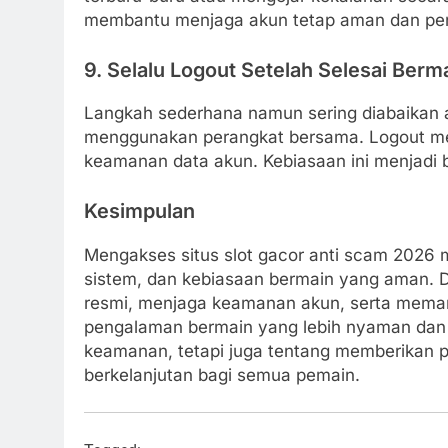
membantu menjaga akun tetap aman dan peng
9. Selalu Logout Setelah Selesai Berm
Langkah sederhana namun sering diabaikan ad
menggunakan perangkat bersama. Logout m
keamanan data akun. Kebiasaan ini menjadi b
Kesimpulan
Mengakses situs slot gacor anti scam 20
sistem, dan kebiasaan bermain yang aman. 
resmi, menjaga keamanan akun, serta meman
pengalaman bermain yang lebih nyaman dan st
keamanan, tetapi juga tentang memberikan p
berkelanjutan bagi semua pemain.