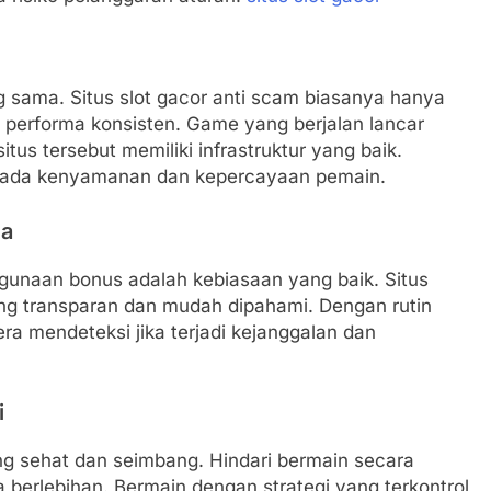
g sama. Situs slot gacor anti scam biasanya hanya
performa konsisten. Game yang berjalan lancar
us tersebut memiliki infrastruktur yang baik.
 pada kenyamanan dan kepercayaan pemain.
la
ggunaan bonus adalah kebiasaan yang baik. Situs
g transparan dan mudah dipahami. Dengan rutin
ra mendeteksi jika terjadi kejanggalan dan
i
g sehat dan seimbang. Hindari bermain secara
 berlebihan. Bermain dengan strategi yang terkontrol