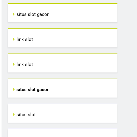
situs slot gacor
link slot
link slot
situs slot gacor
situs slot