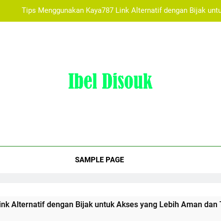
Tips Menggunakan Kaya787 Link Alternatif dengan Bijak un
Tips Aman Mengakses Edwinslot Alternatif Se
Daftar Pokemon787
Cara Menja
Tips Menggunakan Kaya787 Link Alternatif dengan Bijak un
Tips Aman Mengakses Edwinslot Alternatif Se
l Disouk
oleksi Fashion Premium Di Ibel Disouk.
Daftar Pokemon787
SAMPLE PAGE
dengan Bijak untuk Akses yang Lebih Aman dan Terarah