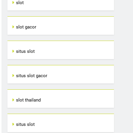
slot
slot gacor
situs slot
situs slot gacor
slot thailand
situs slot