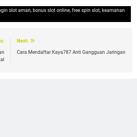
login slot aman, bonus slot online, free spin slot, keamanan
s:
Next:
an
Cara Mendaftar Kaya787 Anti Gangguan Jaringan
al