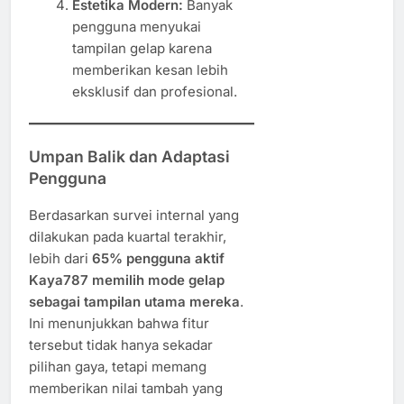
Estetika Modern:
Banyak
pengguna menyukai
tampilan gelap karena
memberikan kesan lebih
eksklusif dan profesional.
Umpan Balik dan Adaptasi
Pengguna
Berdasarkan survei internal yang
dilakukan pada kuartal terakhir,
lebih dari
65% pengguna aktif
Kaya787 memilih mode gelap
sebagai tampilan utama mereka
.
Ini menunjukkan bahwa fitur
tersebut tidak hanya sekadar
pilihan gaya, tetapi memang
memberikan nilai tambah yang