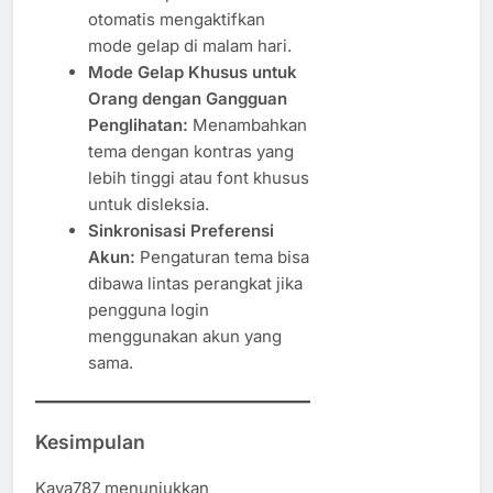
otomatis mengaktifkan
mode gelap di malam hari.
Mode Gelap Khusus untuk
Orang dengan Gangguan
Penglihatan:
Menambahkan
tema dengan kontras yang
lebih tinggi atau font khusus
untuk disleksia.
Sinkronisasi Preferensi
Akun:
Pengaturan tema bisa
dibawa lintas perangkat jika
pengguna login
menggunakan akun yang
sama.
Kesimpulan
Kaya787 menunjukkan