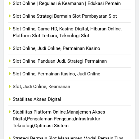
Slot Online | Regulasi & Keamanan | Edukasi Pemain
Slot Online Strategi Bermain Slot Pembayaran Slot
Slot Online, Game HD, Kasino Digital, Hiburan Online,
Platform Slot Terbaru, Teknologi Slot
Slot Online, Judi Online, Permainan Kasino
Slot Online, Panduan Judi, Strategi Permainan
Slot Online, Permainan Kasino, Judi Online
Slot, Judi Online, Keamanan
Stabilitas Akses Digital
Stabilitas Platform Online,Manajemen Akses
Digital,Pengalaman Pengguna,Infrastruktur
Teknologi,Optimasi Sistem
Strategi Bermain Slot Manajemen Modal Pemain Tips