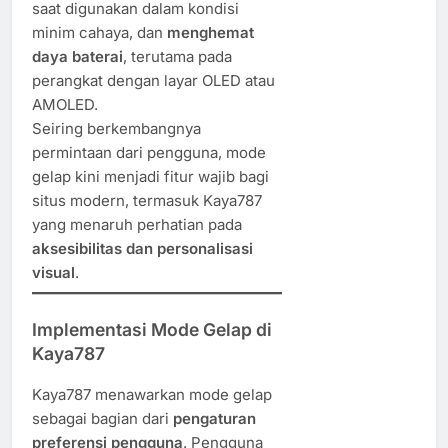
saat digunakan dalam kondisi
minim cahaya, dan
menghemat
daya baterai
, terutama pada
perangkat dengan layar OLED atau
AMOLED.
Seiring berkembangnya
permintaan dari pengguna, mode
gelap kini menjadi fitur wajib bagi
situs modern, termasuk Kaya787
yang menaruh perhatian pada
aksesibilitas dan personalisasi
visual
.
Implementasi Mode Gelap di
Kaya787
Kaya787 menawarkan mode gelap
sebagai bagian dari
pengaturan
preferensi pengguna
. Pengguna