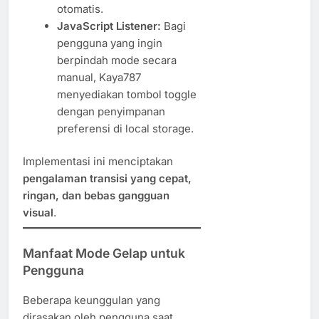
otomatis.
JavaScript Listener:
Bagi
pengguna yang ingin
berpindah mode secara
manual, Kaya787
menyediakan tombol toggle
dengan penyimpanan
preferensi di local storage.
Implementasi ini menciptakan
pengalaman transisi yang cepat,
ringan, dan bebas gangguan
visual
.
Manfaat Mode Gelap untuk
Pengguna
Beberapa keunggulan yang
dirasakan oleh pengguna saat