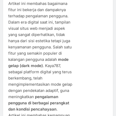
Artikel ini membahas bagaimana
fitur ini bekerja dan dampaknya
terhadap pengalaman pengguna.
Dalam era digital saat ini, tampilan
visual situs web menjadi aspek
yang sangat diperhatikan, tidak
hanya dari sisi estetika tetapi juga
kenyamanan pengguna. Salah satu
fitur yang semakin populer di
kalangan pengguna adalah
mode
gelap (dark mode)
. Kaya787,
sebagai platform digital yang terus
berkembang, telah
mengimplementasikan mode gelap
dengan pendekatan adaptif, guna
meningkatkan
pengalaman
pengguna di berbagai perangkat
dan kondisi pencahayaan
.
Artikel ini membahas kemampuan