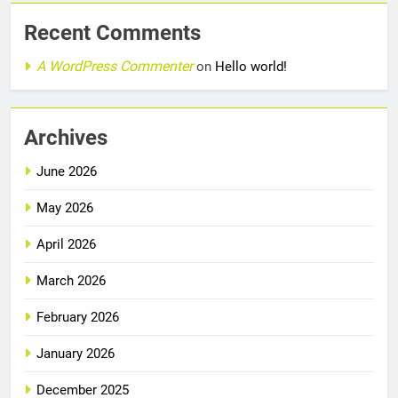
Recent Comments
A WordPress Commenter
on
Hello world!
Archives
June 2026
May 2026
April 2026
March 2026
February 2026
January 2026
December 2025