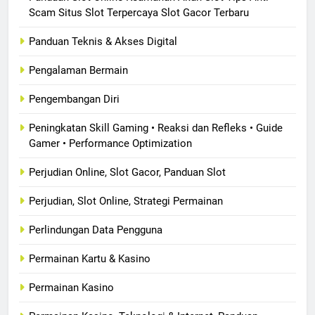
Scam Situs Slot Terpercaya Slot Gacor Terbaru
Panduan Teknis & Akses Digital
Pengalaman Bermain
Pengembangan Diri
Peningkatan Skill Gaming • Reaksi dan Refleks • Guide
Gamer • Performance Optimization
Perjudian Online, Slot Gacor, Panduan Slot
Perjudian, Slot Online, Strategi Permainan
Perlindungan Data Pengguna
Permainan Kartu & Kasino
Permainan Kasino