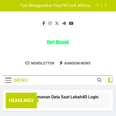
Skip
Terarah
Tips Aman Mengakses Edwinslot Alternatif
to
Setiap Hari agar Akun Tetap Terlindungi
content
Daftar Pokemon787 Jadi Lebih Mudah dengan
Panduan Ini
Cara Menjaga Keamanan Data Saat Lebah4D
Login
Tips Menggunakan Kaya787 Link Alternatif
dengan Bijak untuk Akses yang Lebih Aman dan
Terarah
Tips Aman Mengakses Edwinslot Alternatif
Setiap Hari agar Akun Tetap Terlindungi
Ibel Disouk
Temukan Koleksi Fashion Premium Di Ibel
Daftar Pokemon787 Jadi Lebih Mudah dengan
NEWSLETTER
RANDOM NEWS
Panduan Ini
Disouk.
MENU
ra Menjaga Keamanan Data Saat Lebah4D Login
Tips M
HEADLINES
Months Ago
2 Month