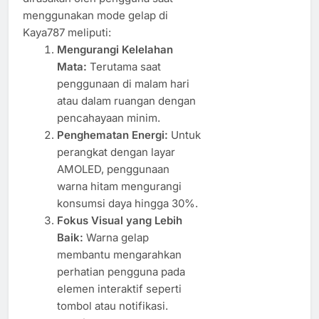
menggunakan mode gelap di
Kaya787 meliputi:
Mengurangi Kelelahan
Mata:
Terutama saat
penggunaan di malam hari
atau dalam ruangan dengan
pencahayaan minim.
Penghematan Energi:
Untuk
perangkat dengan layar
AMOLED, penggunaan
warna hitam mengurangi
konsumsi daya hingga 30%.
Fokus Visual yang Lebih
Baik:
Warna gelap
membantu mengarahkan
perhatian pengguna pada
elemen interaktif seperti
tombol atau notifikasi.