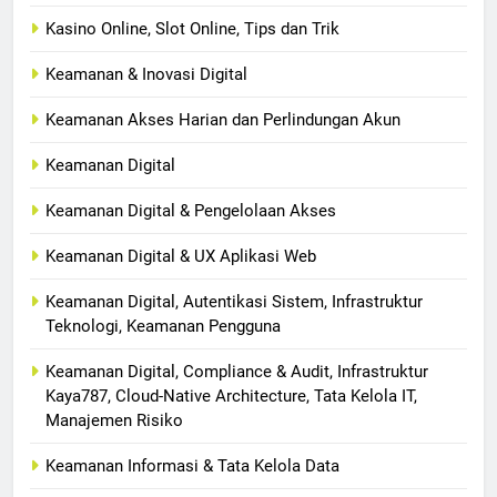
Kasino Online, Slot Online, Tips dan Trik
Keamanan & Inovasi Digital
Keamanan Akses Harian dan Perlindungan Akun
Keamanan Digital
Keamanan Digital & Pengelolaan Akses
Keamanan Digital & UX Aplikasi Web
Keamanan Digital, Autentikasi Sistem, Infrastruktur
Teknologi, Keamanan Pengguna
Keamanan Digital, Compliance & Audit, Infrastruktur
Kaya787, Cloud-Native Architecture, Tata Kelola IT,
Manajemen Risiko
Keamanan Informasi & Tata Kelola Data