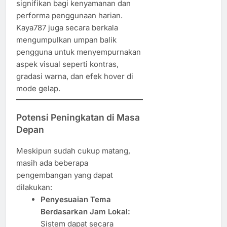
signifikan bagi kenyamanan dan
performa penggunaan harian.
Kaya787 juga secara berkala
mengumpulkan umpan balik
pengguna untuk menyempurnakan
aspek visual seperti kontras,
gradasi warna, dan efek hover di
mode gelap.
Potensi Peningkatan di Masa
Depan
Meskipun sudah cukup matang,
masih ada beberapa
pengembangan yang dapat
dilakukan:
Penyesuaian Tema
Berdasarkan Jam Lokal:
Sistem dapat secara