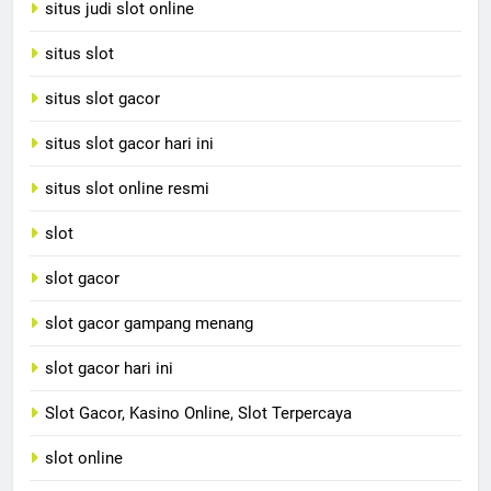
situs judi slot online
situs slot
situs slot gacor
situs slot gacor hari ini
situs slot online resmi
slot
slot gacor
slot gacor gampang menang
slot gacor hari ini
Slot Gacor, Kasino Online, Slot Terpercaya
slot online