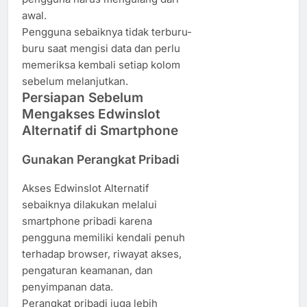
awal.
Pengguna sebaiknya tidak terburu-
buru saat mengisi data dan perlu
memeriksa kembali setiap kolom
sebelum melanjutkan.
Persiapan Sebelum
Mengakses Edwinslot
Alternatif di Smartphone
Gunakan Perangkat Pribadi
Akses Edwinslot Alternatif
sebaiknya dilakukan melalui
smartphone pribadi karena
pengguna memiliki kendali penuh
terhadap browser, riwayat akses,
pengaturan keamanan, dan
penyimpanan data.
Perangkat pribadi juga lebih