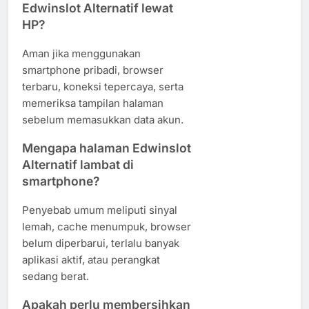
Edwinslot Alternatif lewat
HP?
Aman jika menggunakan
smartphone pribadi, browser
terbaru, koneksi tepercaya, serta
memeriksa tampilan halaman
sebelum memasukkan data akun.
Mengapa halaman Edwinslot
Alternatif lambat di
smartphone?
Penyebab umum meliputi sinyal
lemah, cache menumpuk, browser
belum diperbarui, terlalu banyak
aplikasi aktif, atau perangkat
sedang berat.
Apakah perlu membersihkan