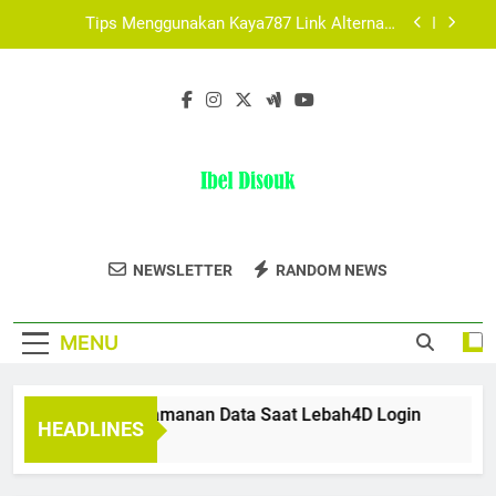
Skip
Terarah
Tips Aman Mengakses Edwinslot Alternatif
to
Setiap Hari agar Akun Tetap Terlindungi
content
Daftar Pokemon787 Jadi Lebih Mudah dengan
Panduan Ini
Cara Menjaga Keamanan Data Saat Lebah4D
Login
Tips Menggunakan Kaya787 Link Alternatif
dengan Bijak untuk Akses yang Lebih Aman dan
Terarah
Tips Aman Mengakses Edwinslot Alternatif
Setiap Hari agar Akun Tetap Terlindungi
Ibel Disouk
Temukan Koleksi Fashion Premium Di Ibel
Daftar Pokemon787 Jadi Lebih Mudah dengan
NEWSLETTER
RANDOM NEWS
Panduan Ini
Disouk.
MENU
ra Menjaga Keamanan Data Saat Lebah4D Login
Tips M
HEADLINES
Months Ago
2 Month