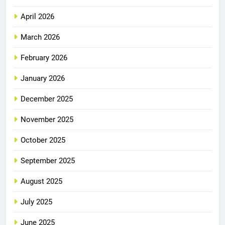
April 2026
March 2026
February 2026
January 2026
December 2025
November 2025
October 2025
September 2025
August 2025
July 2025
June 2025