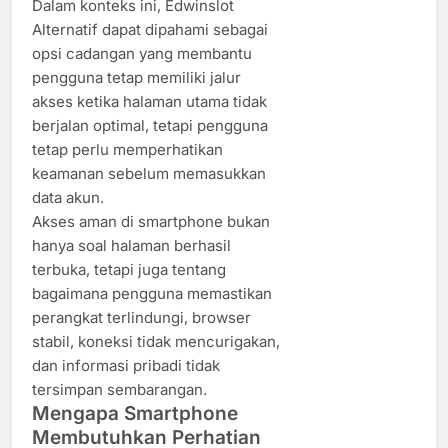
Dalam konteks ini, Edwinslot
Alternatif dapat dipahami sebagai
opsi cadangan yang membantu
pengguna tetap memiliki jalur
akses ketika halaman utama tidak
berjalan optimal, tetapi pengguna
tetap perlu memperhatikan
keamanan sebelum memasukkan
data akun.
Akses aman di smartphone bukan
hanya soal halaman berhasil
terbuka, tetapi juga tentang
bagaimana pengguna memastikan
perangkat terlindungi, browser
stabil, koneksi tidak mencurigakan,
dan informasi pribadi tidak
tersimpan sembarangan.
Mengapa Smartphone
Membutuhkan Perhatian