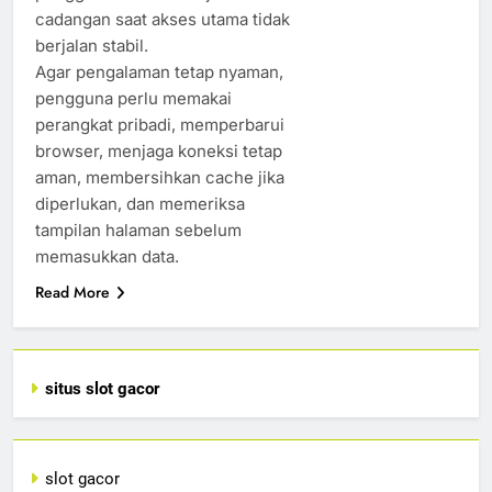
cadangan saat akses utama tidak
berjalan stabil.
Agar pengalaman tetap nyaman,
pengguna perlu memakai
perangkat pribadi, memperbarui
browser, menjaga koneksi tetap
aman, membersihkan cache jika
diperlukan, dan memeriksa
tampilan halaman sebelum
memasukkan data.
Read More
situs slot gacor
slot gacor