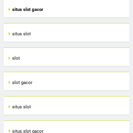
situs slot gacor
situs slot
slot
slot gacor
situs slot
situs slot gacor