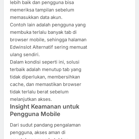
lebih baik dan pengguna bisa
memeriksa tampilan sebelum
memasukkan data akun.
Contoh lain adalah pengguna yang
membuka terlalu banyak tab di
browser mobile, sehingga halaman
Edwinslot Alternatif sering memuat
ulang sendiri.
Dalam kondisi seperti ini, solusi
terbaik adalah menutup tab yang
tidak diperlukan, membersihkan
cache, dan memastikan browser
tidak terlalu berat sebelum
melanjutkan akses.
Insight Keamanan untuk
Pengguna Mobile
Dari sudut pandang pengalaman
pengguna, akses aman di