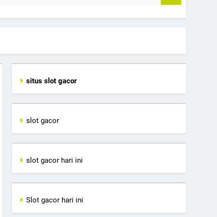
situs slot gacor
slot gacor
slot gacor hari ini
Slot gacor hari ini