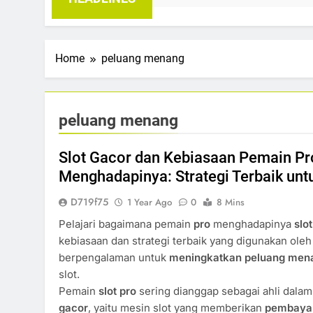
Home
peluang menang
peluang menang
Slot Gacor dan Kebiasaan Pemain P
Menghadapinya: Strategi Terbaik un
D719f75
1 Year Ago
0
8 Mins
Pelajari bagaimana pemain
pro
menghadapinya
slo
kebiasaan dan strategi terbaik yang digunakan ole
berpengalaman untuk
meningkatkan peluang men
slot.
Pemain
slot pro
sering dianggap sebagai ahli dal
gacor
, yaitu mesin slot yang memberikan
pembayar