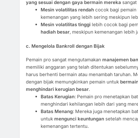
yang sesuai dengan gaya bermain mereka
sangat 
Mesin volatilitas rendah
cocok bagi pemain
kemenangan yang lebih sering meskipun lebi
Mesin volatilitas tinggi
lebih cocok bagi pem
hadiah besar
, meskipun kemenangan lebih j
c. Mengelola Bankroll dengan Bijak
Pemain pro sangat mengutamakan
manajemen bank
memiliki anggaran yang telah ditentukan sebelumn
harus berhenti bermain atau menambah taruhan. M
dengan bijak memungkinkan pemain untuk
bermain
menghindari kerugian besar
.
Batas Kerugian
: Pemain pro menetapkan bat
menghindari kehilangan lebih dari yang me
Batas Menang
: Mereka juga menetapkan b
untuk
mengunci keuntungan
setelah mencap
kemenangan tertentu.