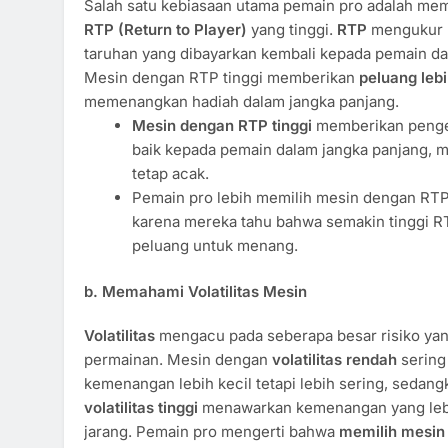
Salah satu kebiasaan utama pemain pro adalah me
RTP (Return to Player)
yang tinggi.
RTP
mengukur p
taruhan yang dibayarkan kembali kepada pemain da
Mesin dengan RTP tinggi memberikan
peluang lebi
memenangkan hadiah dalam jangka panjang.
Mesin dengan RTP tinggi
memberikan pengem
baik kepada pemain dalam jangka panjang, m
tetap acak.
Pemain pro lebih memilih mesin dengan RT
karena mereka tahu bahwa semakin tinggi R
peluang untuk menang.
b. Memahami Volatilitas Mesin
Volatilitas
mengacu pada seberapa besar risiko yan
permainan. Mesin dengan
volatilitas rendah
sering
kemenangan lebih kecil tetapi lebih sering, sedan
volatilitas tinggi
menawarkan kemenangan yang lebih
jarang. Pemain pro mengerti bahwa
memilih mesin 