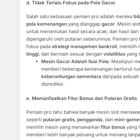
d. Tidak Terlalu Fokus pada Pola Gacor
Salah satu kebiasaan pemain pro adalah mereka
ti
pola kemenangan
yang dianggap
gacor
. Mesin sl
untuk menentukan hasil secara acak, dan hasil dari 
dipengaruhi oleh putaran sebelumnya. Pemain pro 
fokus pada
strategi manajemen bankroll
, memilih
tinggi
, dan bermain sesuai dengan
volatilitas
yang m
Mesin Gacor Adalah Ilusi Pola
: Meskipun me
memberi beberapa kemenangan berturut-turut
keberuntungan sementara
daripada sebuah 
diprediksi.
e. Memanfaatkan Fitur Bonus dan Putaran Gratis
Pemain pro tahu bahwa banyak mesin slot menawa
seperti
putaran gratis
,
pengganda
, dan
mini-game
memilih mesin yang menawarkan
fitur bonus
yang l
memberi lebih banyak peluang untuk menang tanp