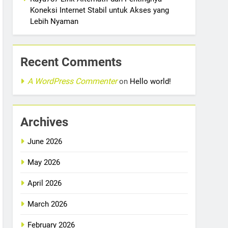
Koneksi Internet Stabil untuk Akses yang
Lebih Nyaman
Recent Comments
A WordPress Commenter
on
Hello world!
Archives
June 2026
May 2026
April 2026
March 2026
February 2026