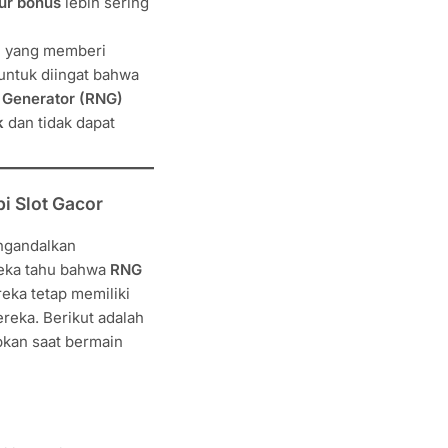
tur bonus
lebih sering
n yang memberi
 untuk diingat bahwa
Generator (RNG)
k
dan tidak dapat
i Slot Gacor
ngandalkan
reka tahu bahwa
RNG
eka tetap memiliki
eka. Berikut adalah
pkan saat bermain