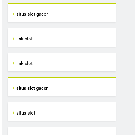
situs slot gacor
link slot
link slot
situs slot gacor
situs slot