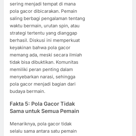
sering menjadi tempat di mana
pola gacor dibicarakan. Pemain
saling berbagi pengalaman tentang
waktu bermain, urutan spin, atau
strategi tertentu yang dianggap
berhasil. Diskusi ini memperkuat
keyakinan bahwa pola gacor
memang ada, meski secara ilmiah
tidak bisa dibuktikan. Komunitas
memiliki peran penting dalam
menyebarkan narasi, sehingga
pola gacor menjadi bagian dari
budaya bermain.
Fakta 5: Pola Gacor Tidak
Sama untuk Semua Pemain
Menariknya, pola gacor tidak
selalu sama antara satu pemain