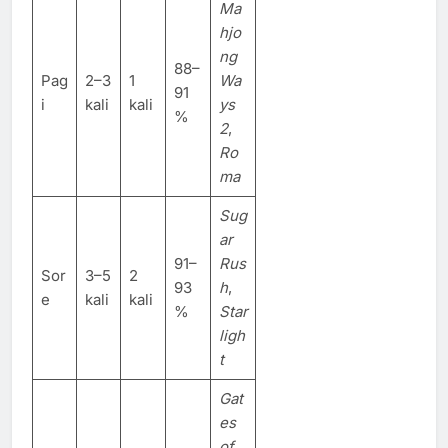
Ma
hjo
ng
88–
Pag
2–3
1
Wa
91
i
kali
kali
ys
%
2
,
Ro
ma
Sug
ar
91–
Rus
Sor
3–5
2
93
h
,
e
kali
kali
%
Star
ligh
t
Gat
es
of