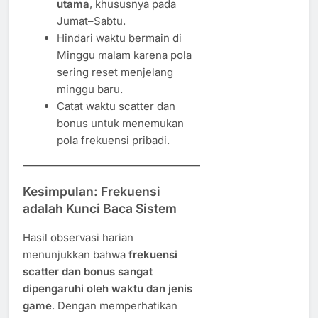
utama
, khususnya pada
Jumat–Sabtu.
Hindari waktu bermain di
Minggu malam karena pola
sering reset menjelang
minggu baru.
Catat waktu scatter dan
bonus untuk menemukan
pola frekuensi pribadi.
Kesimpulan: Frekuensi
adalah Kunci Baca Sistem
Hasil observasi harian
menunjukkan bahwa
frekuensi
scatter dan bonus sangat
dipengaruhi oleh waktu dan jenis
game
. Dengan memperhatikan