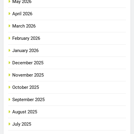
May 2026
April 2026
March 2026
February 2026
January 2026
December 2025
November 2025
October 2025
September 2025
August 2025
July 2025