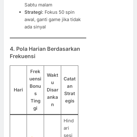
Sabtu malam
Strategi:
Fokus 50 spin
awal, ganti game jika tidak
ada sinyal
4. Pola Harian Berdasarkan
Frekuensi
Frek
Wakt
uensi
Catat
u
Bonu
an
Hari
Disar
s
Strat
anka
Ting
egis
n
gi
Hind
ari
sesi