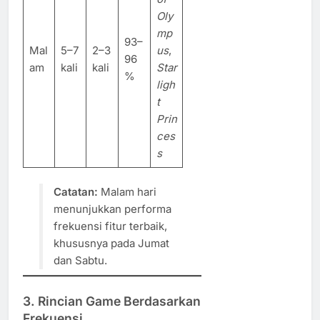
Oly
mp
93–
Mal
5–7
2–3
us
,
96
am
kali
kali
Star
%
ligh
t
Prin
ces
s
Catatan:
Malam hari
menunjukkan performa
frekuensi fitur terbaik,
khususnya pada Jumat
dan Sabtu.
3. Rincian Game Berdasarkan
Frekuensi