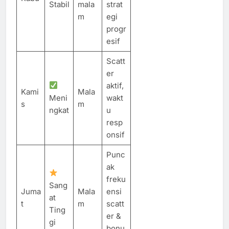
Stabil
mala
strat
m
egi
progr
esif
Scatt
er
aktif,
Kami
Mala
Meni
wakt
s
m
ngkat
u
resp
onsif
Punc
ak
freku
Sang
Juma
Mala
ensi
at
t
m
scatt
Ting
er &
gi
bonu