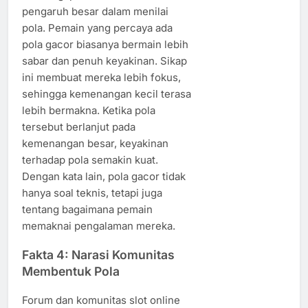
pengaruh besar dalam menilai
pola. Pemain yang percaya ada
pola gacor biasanya bermain lebih
sabar dan penuh keyakinan. Sikap
ini membuat mereka lebih fokus,
sehingga kemenangan kecil terasa
lebih bermakna. Ketika pola
tersebut berlanjut pada
kemenangan besar, keyakinan
terhadap pola semakin kuat.
Dengan kata lain, pola gacor tidak
hanya soal teknis, tetapi juga
tentang bagaimana pemain
memaknai pengalaman mereka.
Fakta 4: Narasi Komunitas
Membentuk Pola
Forum dan komunitas slot online