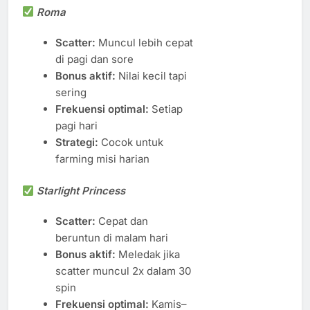
Roma
Scatter:
Muncul lebih cepat
di pagi dan sore
Bonus aktif:
Nilai kecil tapi
sering
Frekuensi optimal:
Setiap
pagi hari
Strategi:
Cocok untuk
farming misi harian
Starlight Princess
Scatter:
Cepat dan
beruntun di malam hari
Bonus aktif:
Meledak jika
scatter muncul 2x dalam 30
spin
Frekuensi optimal:
Kamis–