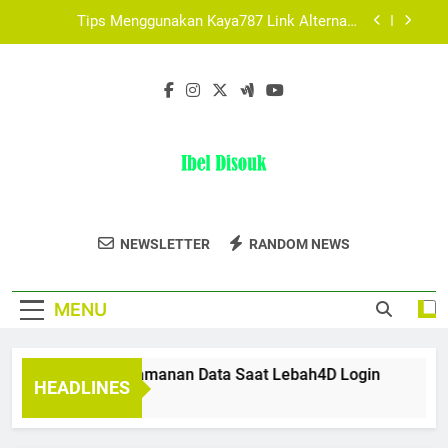
Skip
Terarah
Tips Aman Mengakses Edwinslot Alternatif
to
Setiap Hari agar Akun Tetap Terlindungi
content
Daftar Pokemon787 Jadi Lebih Mudah dengan
Panduan Ini
Cara Menjaga Keamanan Data Saat Lebah4D
Login
Tips Menggunakan Kaya787 Link Alternatif
dengan Bijak untuk Akses yang Lebih Aman dan
Terarah
Tips Aman Mengakses Edwinslot Alternatif
Setiap Hari agar Akun Tetap Terlindungi
Ibel Disouk
Temukan Koleksi Fashion Premium Di Ibel
Daftar Pokemon787 Jadi Lebih Mudah dengan
NEWSLETTER
RANDOM NEWS
Panduan Ini
Disouk.
MENU
ra Menjaga Keamanan Data Saat Lebah4D Login
Tips M
HEADLINES
onths Ago
2 Month