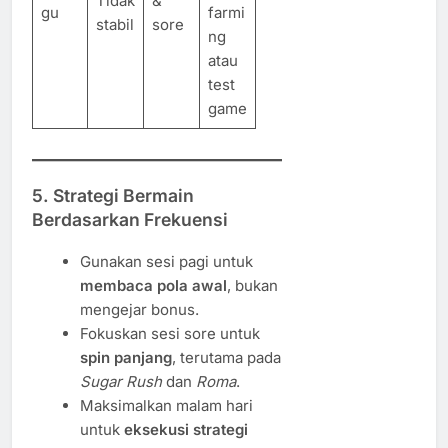
Tidak
&
gu
farmi
stabil
sore
ng
atau
test
game
5. Strategi Bermain
Berdasarkan Frekuensi
Gunakan sesi pagi untuk
membaca pola awal
, bukan
mengejar bonus.
Fokuskan sesi sore untuk
spin panjang
, terutama pada
Sugar Rush
dan
Roma
.
Maksimalkan malam hari
untuk
eksekusi strategi