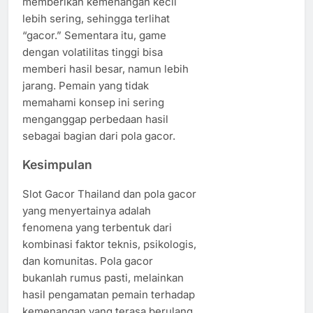
memberikan kemenangan kecil
lebih sering, sehingga terlihat
“gacor.” Sementara itu, game
dengan volatilitas tinggi bisa
memberi hasil besar, namun lebih
jarang. Pemain yang tidak
memahami konsep ini sering
menganggap perbedaan hasil
sebagai bagian dari pola gacor.
Kesimpulan
Slot Gacor Thailand dan pola gacor
yang menyertainya adalah
fenomena yang terbentuk dari
kombinasi faktor teknis, psikologis,
dan komunitas. Pola gacor
bukanlah rumus pasti, melainkan
hasil pengamatan pemain terhadap
kemenangan yang terasa berulang.