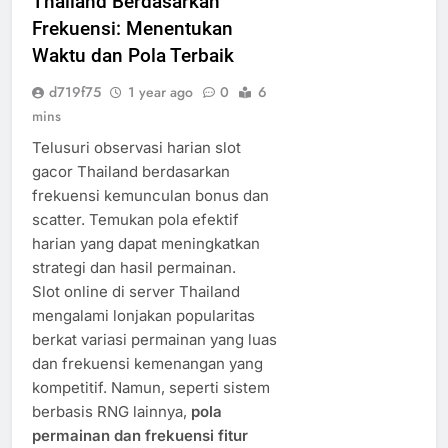
Thailand Berdasarkan
Frekuensi: Menentukan
Waktu dan Pola Terbaik
d719f75
1 year ago
0
6
mins
Telusuri observasi harian slot
gacor Thailand berdasarkan
frekuensi kemunculan bonus dan
scatter. Temukan pola efektif
harian yang dapat meningkatkan
strategi dan hasil permainan.
Slot online di server Thailand
mengalami lonjakan popularitas
berkat variasi permainan yang luas
dan frekuensi kemenangan yang
kompetitif. Namun, seperti sistem
berbasis RNG lainnya,
pola
permainan dan frekuensi fitur