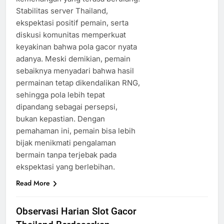
Stabilitas server Thailand,
ekspektasi positif pemain, serta
diskusi komunitas memperkuat
keyakinan bahwa pola gacor nyata
adanya. Meski demikian, pemain
sebaiknya menyadari bahwa hasil
permainan tetap dikendalikan RNG,
sehingga pola lebih tepat
dipandang sebagai persepsi,
bukan kepastian. Dengan
pemahaman ini, pemain bisa lebih
bijak menikmati pengalaman
bermain tanpa terjebak pada
ekspektasi yang berlebihan.
Read More
Observasi Harian Slot Gacor