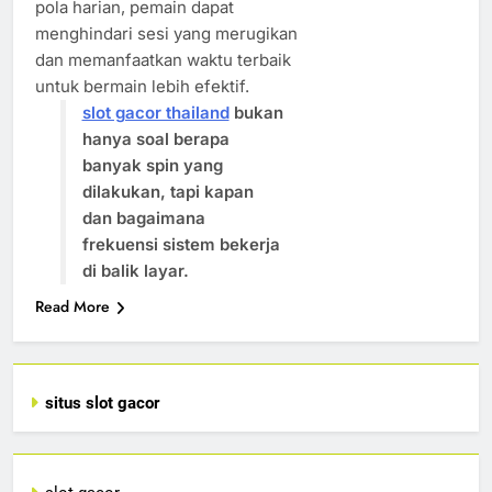
pola harian, pemain dapat
menghindari sesi yang merugikan
dan memanfaatkan waktu terbaik
untuk bermain lebih efektif.
slot gacor thailand
bukan
hanya soal berapa
banyak spin yang
dilakukan, tapi kapan
dan bagaimana
frekuensi sistem bekerja
di balik layar.
Read More
situs slot gacor