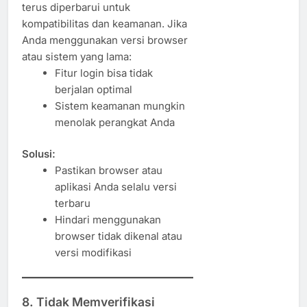
terus diperbarui untuk
kompatibilitas dan keamanan. Jika
Anda menggunakan versi browser
atau sistem yang lama:
Fitur login bisa tidak
berjalan optimal
Sistem keamanan mungkin
menolak perangkat Anda
Solusi:
Pastikan browser atau
aplikasi Anda selalu versi
terbaru
Hindari menggunakan
browser tidak dikenal atau
versi modifikasi
8.
Tidak Memverifikasi