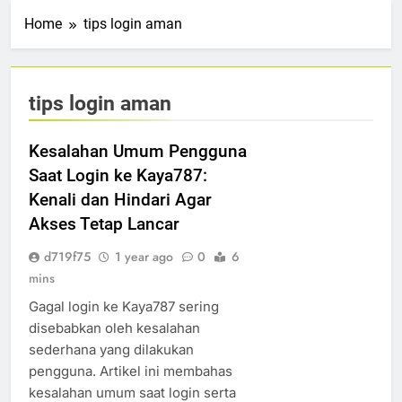
Home
tips login aman
tips login aman
Kesalahan Umum Pengguna
Saat Login ke Kaya787:
Kenali dan Hindari Agar
Akses Tetap Lancar
d719f75
1 year ago
0
6
mins
Gagal login ke Kaya787 sering
disebabkan oleh kesalahan
sederhana yang dilakukan
pengguna. Artikel ini membahas
kesalahan umum saat login serta