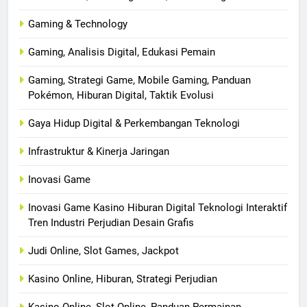
Gaming & Technology
Gaming, Analisis Digital, Edukasi Pemain
Gaming, Strategi Game, Mobile Gaming, Panduan
Pokémon, Hiburan Digital, Taktik Evolusi
Gaya Hidup Digital & Perkembangan Teknologi
Infrastruktur & Kinerja Jaringan
Inovasi Game
Inovasi Game Kasino Hiburan Digital Teknologi Interaktif
Tren Industri Perjudian Desain Grafis
Judi Online, Slot Games, Jackpot
Kasino Online, Hiburan, Strategi Perjudian
Kasino Online, Slot Online, Panduan Permainan