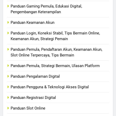
Panduan Gaming Pemula, Edukasi Digital,
Pengembangan Keterampilan
Panduan Keamanan Akun
Panduan Login, Koneksi Stabil, Tips Bermain Online,
Keamanan Akun, Strategi Pemain
Panduan Pemula, Pendaftaran Akun, Keamanan Akun,
Slot Online Terpercaya, Tips Bermain
Panduan Pemula, Strategi Bermain, Ulasan Platform
Panduan Pengalaman Digital
Panduan Pengguna & Teknologi Akses Digital
Panduan Registrasi Digital
Panduan Slot Online