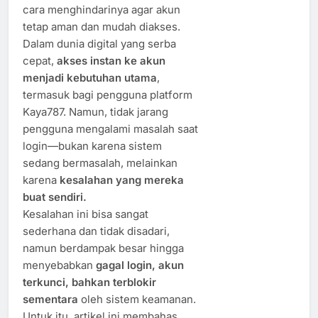
cara menghindarinya agar akun
tetap aman dan mudah diakses.
Dalam dunia digital yang serba
cepat,
akses instan ke akun
menjadi kebutuhan utama
,
termasuk bagi pengguna platform
Kaya787. Namun, tidak jarang
pengguna mengalami masalah saat
login—bukan karena sistem
sedang bermasalah, melainkan
karena
kesalahan yang mereka
buat sendiri.
Kesalahan ini bisa sangat
sederhana dan tidak disadari,
namun berdampak besar hingga
menyebabkan
gagal login, akun
terkunci, bahkan terblokir
sementara
oleh sistem keamanan.
Untuk itu, artikel ini membahas