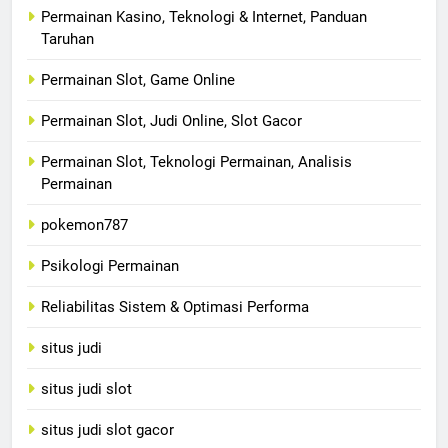
Permainan Kasino, Teknologi & Internet, Panduan
Taruhan
Permainan Slot, Game Online
Permainan Slot, Judi Online, Slot Gacor
Permainan Slot, Teknologi Permainan, Analisis
Permainan
pokemon787
Psikologi Permainan
Reliabilitas Sistem & Optimasi Performa
situs judi
situs judi slot
situs judi slot gacor