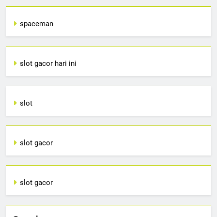
spaceman
slot gacor hari ini
slot
slot gacor
slot gacor