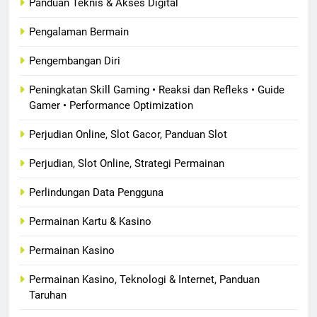
Panduan Teknis & Akses Digital
Pengalaman Bermain
Pengembangan Diri
Peningkatan Skill Gaming • Reaksi dan Refleks • Guide
Gamer • Performance Optimization
Perjudian Online, Slot Gacor, Panduan Slot
Perjudian, Slot Online, Strategi Permainan
Perlindungan Data Pengguna
Permainan Kartu & Kasino
Permainan Kasino
Permainan Kasino, Teknologi & Internet, Panduan
Taruhan