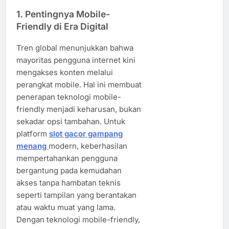
1. Pentingnya Mobile-
Friendly di Era Digital
Tren global menunjukkan bahwa
mayoritas pengguna internet kini
mengakses konten melalui
perangkat mobile. Hal ini membuat
penerapan teknologi mobile-
friendly menjadi keharusan, bukan
sekadar opsi tambahan. Untuk
platform
slot gacor gampang
menang
modern, keberhasilan
mempertahankan pengguna
bergantung pada kemudahan
akses tanpa hambatan teknis
seperti tampilan yang berantakan
atau waktu muat yang lama.
Dengan teknologi mobile-friendly,