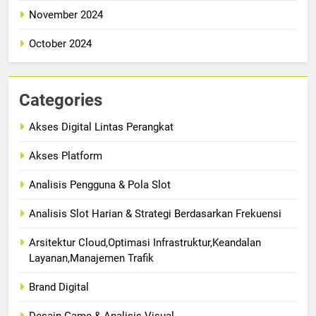
November 2024
October 2024
Categories
Akses Digital Lintas Perangkat
Akses Platform
Analisis Pengguna & Pola Slot
Analisis Slot Harian & Strategi Berdasarkan Frekuensi
Arsitektur Cloud,Optimasi Infrastruktur,Keandalan
Layanan,Manajemen Trafik
Brand Digital
Desain Game & Analisis Visual