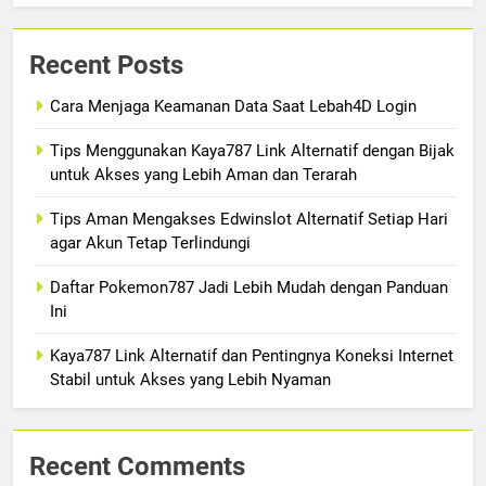
Recent Posts
Cara Menjaga Keamanan Data Saat Lebah4D Login
Tips Menggunakan Kaya787 Link Alternatif dengan Bijak
untuk Akses yang Lebih Aman dan Terarah
Tips Aman Mengakses Edwinslot Alternatif Setiap Hari
agar Akun Tetap Terlindungi
Daftar Pokemon787 Jadi Lebih Mudah dengan Panduan
Ini
Kaya787 Link Alternatif dan Pentingnya Koneksi Internet
Stabil untuk Akses yang Lebih Nyaman
Recent Comments