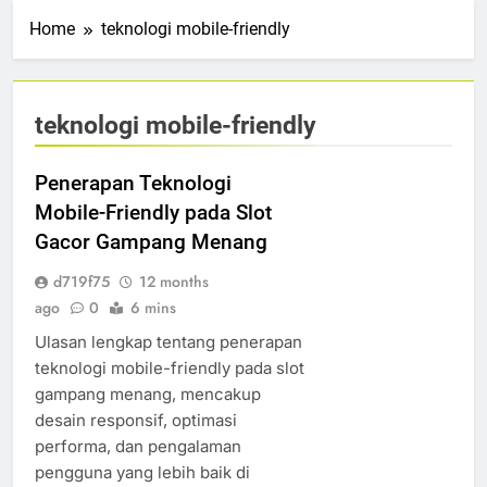
Home
teknologi mobile-friendly
teknologi mobile-friendly
Penerapan Teknologi
Mobile-Friendly pada Slot
Gacor Gampang Menang
d719f75
12 months
ago
0
6 mins
Ulasan lengkap tentang penerapan
teknologi mobile-friendly pada slot
gampang menang, mencakup
desain responsif, optimasi
performa, dan pengalaman
pengguna yang lebih baik di