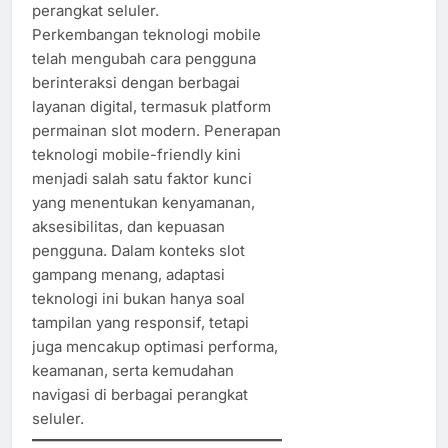
perangkat seluler.
Perkembangan teknologi mobile
telah mengubah cara pengguna
berinteraksi dengan berbagai
layanan digital, termasuk platform
permainan slot modern. Penerapan
teknologi mobile-friendly kini
menjadi salah satu faktor kunci
yang menentukan kenyamanan,
aksesibilitas, dan kepuasan
pengguna. Dalam konteks slot
gampang menang, adaptasi
teknologi ini bukan hanya soal
tampilan yang responsif, tetapi
juga mencakup optimasi performa,
keamanan, serta kemudahan
navigasi di berbagai perangkat
seluler.