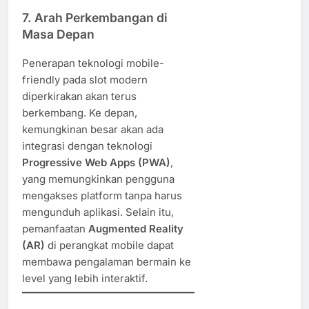
7. Arah Perkembangan di
Masa Depan
Penerapan teknologi mobile-
friendly pada slot modern
diperkirakan akan terus
berkembang. Ke depan,
kemungkinan besar akan ada
integrasi dengan teknologi
Progressive Web Apps (PWA)
,
yang memungkinkan pengguna
mengakses platform tanpa harus
mengunduh aplikasi. Selain itu,
pemanfaatan
Augmented Reality
(AR)
di perangkat mobile dapat
membawa pengalaman bermain ke
level yang lebih interaktif.