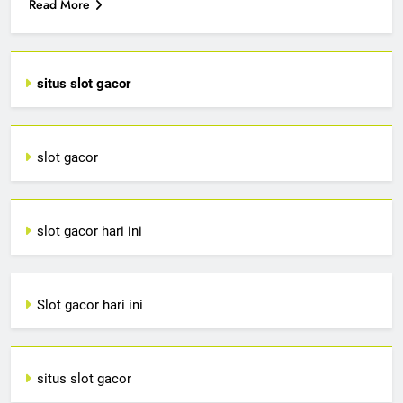
Read More
situs slot gacor
slot gacor
slot gacor hari ini
Slot gacor hari ini
situs slot gacor