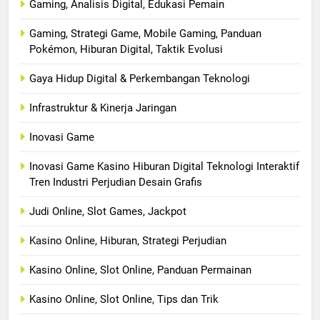
Gaming, Analisis Digital, Edukasi Pemain
Gaming, Strategi Game, Mobile Gaming, Panduan
Pokémon, Hiburan Digital, Taktik Evolusi
Gaya Hidup Digital & Perkembangan Teknologi
Infrastruktur & Kinerja Jaringan
Inovasi Game
Inovasi Game Kasino Hiburan Digital Teknologi Interaktif
Tren Industri Perjudian Desain Grafis
Judi Online, Slot Games, Jackpot
Kasino Online, Hiburan, Strategi Perjudian
Kasino Online, Slot Online, Panduan Permainan
Kasino Online, Slot Online, Tips dan Trik