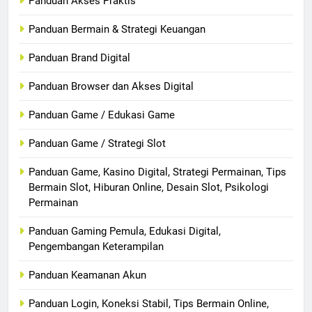
Panduan Akses Praktis
Panduan Bermain & Strategi Keuangan
Panduan Brand Digital
Panduan Browser dan Akses Digital
Panduan Game / Edukasi Game
Panduan Game / Strategi Slot
Panduan Game, Kasino Digital, Strategi Permainan, Tips
Bermain Slot, Hiburan Online, Desain Slot, Psikologi
Permainan
Panduan Gaming Pemula, Edukasi Digital,
Pengembangan Keterampilan
Panduan Keamanan Akun
Panduan Login, Koneksi Stabil, Tips Bermain Online,