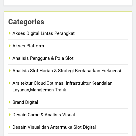
Categories
Akses Digital Lintas Perangkat
Akses Platform
Analisis Pengguna & Pola Slot
Analisis Slot Harian & Strategi Berdasarkan Frekuensi
Arsitektur Cloud,Optimasi Infrastruktur,Keandalan
Layanan,Manajemen Trafik
Brand Digital
Desain Game & Analisis Visual
Desain Visual dan Antarmuka Slot Digital